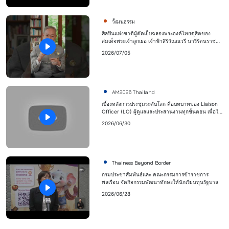
วัฒนธรรม
ศิลปินแห่งชาติผู้ตัดเย็บฉลองพระองค์ไทยดุสิตของ
สมเด็จพระเจ้าลูกเธอ เจ้าฟ้าสิริวัณณวรี นารีรัตนราช
กัญญา ในระหว่างการเสด็จฯ เยือนฝรั่งเศสอย่างเป็น
2026/07/05
ทางการของในหลวงและราชินี
AM2026 Thailand
เบื้องหลังการประชุมระดับโลก คือบทบาทของ Liaison
Officer (LO) ผู้ดูแลและประสานงานทุกขั้นตอน เพื่อให้
ทุกภารกิจดำเนินไปอย่างราบรื่น
2026/06/30
Thainess Beyond Border
กรมประชาสัมพันธ์และ คณะกรรมการข้าราชการ
พลเรือน จัดกิจกรรมพัฒนาทักษะให้นักเรียนทุนรัฐบาล
2026/06/28